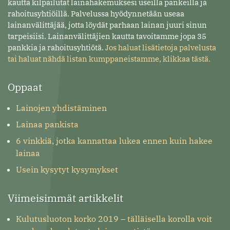
kautta kilpailutat lainahakemuksesi useilla pankeilla ja
rahoitusyhtiöillä. Palvelussa hyödynnetään useaa
lainanvälittäjää, jotta löydät parhaan lainan juuri sinun
tarpeisiisi. Lainanvälittäjien kautta tavoitamme jopa 35
pankkia ja rahoitusyhtiötä.
Jos haluat lisätietoja palvelusta
tai haluat nähdä listan kumppaneistamme, klikkaa tästä.
Oppaat
Lainojen yhdistäminen
Lainaa pankista
6 vinkkiä, jotka kannattaa lukea ennen kuin hakee
lainaa
Usein kysytyt kysymykset
Viimeisimmät artikkelit
Kulutusluoton korko 2019 – tälläisella korolla voit