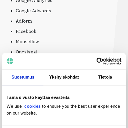
Google Analytics
Google Adwords
Adform
Facebook
Mouseflow
Onesignal
Nämä voivat tallentaa käyttäjän kovalevylle
väliaikaisia ja pysyviä evästeitä. Evästeet eivät ole
välttämättömiä sivuston käytön kannalta.
Suostumus
Yksityiskohdat
Tietoja
Voit estää evästeiden käytön selaimesi asetusten
avulla.
Tämä tapahtuu tavallisesti Ohje-, Työkalut- tai
Tämä sivusto käyttää evästeitä
Muokkaa-valikossa. Verkkoselaimen asetuksista voit
We use
cookies
to ensure you the best user experience
myös tyhjentää selaimen tallentamat evästeet.
on our website.
Edellämainitut palvelut tallentavat dataa eri puolilla
maailmaa sijaitseviin palveluihin.