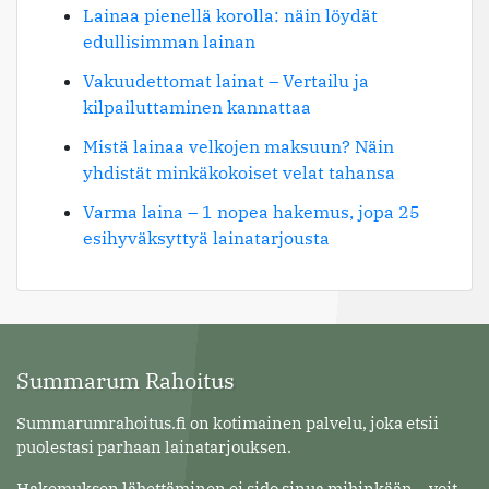
Lainaa pienellä korolla: näin löydät
edullisimman lainan
Vakuudettomat lainat – Vertailu ja
kilpailuttaminen kannattaa
Mistä lainaa velkojen maksuun? Näin
yhdistät minkäkokoiset velat tahansa
Varma laina – 1 nopea hakemus, jopa 25
esihyväksyttyä lainatarjousta
Summarum Rahoitus
Summarumrahoitus.fi on kotimainen palvelu, joka etsii
puolestasi parhaan lainatarjouksen.
Hakemuksen lähettäminen ei sido sinua mihinkään – voit