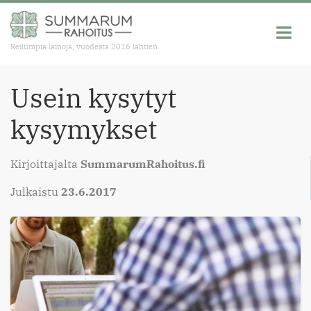
Reilumpia lainoja, vuodesta 2016 lähtien.
Usein kysytyt
kysymykset
Kirjoittajalta
SummarumRahoitus.fi
Julkaistu
23.6.2017