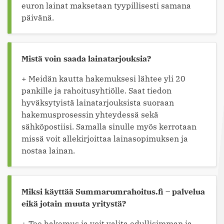
euron lainat maksetaan tyypillisesti samana
päivänä.
Mistä voin saada lainatarjouksia?
+ Meidän kautta hakemuksesi lähtee yli 20
pankille ja rahoitusyhtiölle. Saat tiedon
hyväksytyistä lainatarjouksista suoraan
hakemusprosessin yhteydessä sekä
sähköpostiisi. Samalla sinulle myös kerrotaan
missä voit allekirjoittaa lainasopimuksen ja
nostaa lainan.
Miksi käyttää Summarumrahoitus.fi – palvelua
eikä jotain muuta yritystä?
+ Tee hakemus ja voit valita edullisimman ja