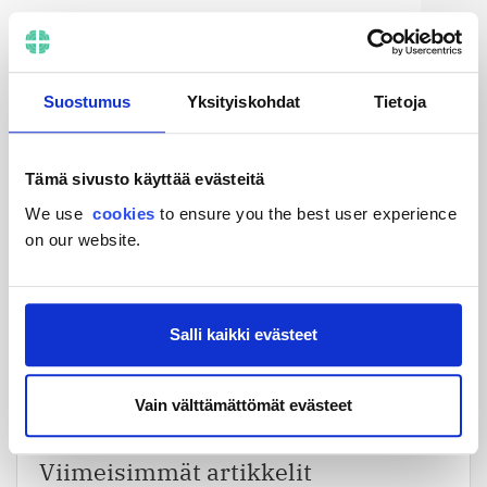
Jo tuhannet kuluttajat ovat käyttäneet palveluamme.
Se on täysin suomalainen ja yhteistyökumppanimme
ovat tunnettuja ja vakavaraisia lainanmyöntäjiä ja
heillä on Suomen Finanssivalvonnan hyväksyntä.
Suostumus
Yksityiskohdat
Tietoja
Tämä sivusto käyttää evästeitä
We use
cookies
to ensure you the best user experience
on our website.
Summarumrahoitus.fi on kotimainen palvelu,
joka etsii puolestasi parhaan lainatarjouksen.
Palvelu on täysin ilmainen, etkä sitoudu
Salli kaikki evästeet
mihinkään lähettämällä hakemuksen.
Vain välttämättömät evästeet
Täytä hakemus
Viimeisimmät artikkelit