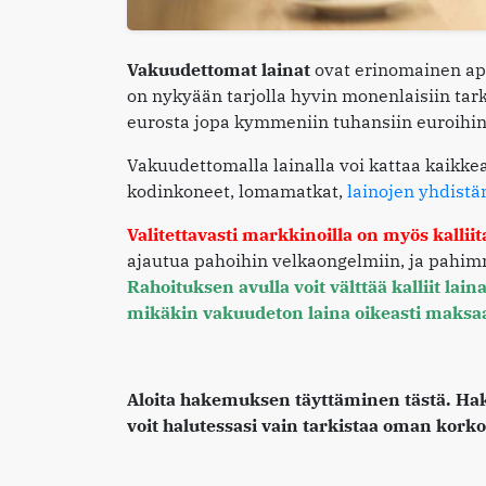
Vakuudettomat lainat
ovat erinomainen apu
on nykyään tarjolla hyvin monenlaisiin tark
eurosta jopa kymmeniin tuhansiin euroihin a
Vakuudettomalla lainalla voi kattaa kaikke
kodinkoneet, lomamatkat,
lainojen yhdistä
Valitettavasti markkinoilla on myös kallii
ajautua pahoihin velkaongelmiin, ja pahim
Rahoituksen avulla voit välttää kalliit lai
mikäkin vakuudeton laina oikeasti maksa
Aloita hakemuksen täyttäminen tästä. Ha
voit halutessasi vain tarkistaa oman korko