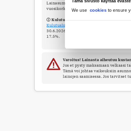
Tämä sivusto käyttää eväste
Lainasummat 500 € – 70 000 €. Laina-aika 1
vuosikorko (APR) min 4,00 – max 35 %.
We use
cookies
to ensure y
ⓘ Kulutusluottojen korkokatto 1.1.–30.6
Kulutusluottojen korkokatto
on 15 % + korko
30.6.2026 välillä viitekorko on 2,5 %, mink
17,5%.
Varoitus! Lainasta aiheutuu kusta
Jos et pysty maksamaan velkaasi ta
Tämä voi johtaa vaikeuksiin asunno
lainojen saamisessa. Jos tarvitset t