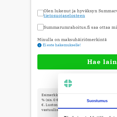
Olen lukenut ja hyväksyn Summar
tietosuojaselosteen
Summarumrahoitus.fi saa ottaa min
Minulla on maksuhäiriömerkintä
Ei este hakemukselle!
i
Hae lain
Lainatarjousten hak
i
Esimerkkilaskelma: 10 000 € laina 10 vuode
% (sis. 0 € laskutuslisän ja avausmaksun 0 €
Suostumus
€. Luotonmyöntäjät käsittelevät kaikki hak
vastuulliset luottopäätökset. (Viimeisin kor