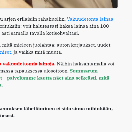
 arjen erilaisiin rahahuoliin.
Vakuudetonta lainaa
oituksiin: voit halutessasi hakea lainaa aina 100
sti samalla tavalla kotisohvaltasi.
a mitä mieleen juolahtaa: auton korjaukset, uudet
miset
, ja vaikka mitä muuta.
ta vakuudettomia lainoja.
Näihin haksahtamalla voi
massa tapauksessa ulosottoon.
Summarum
nat – palvelumme kautta näet aina selkeästi, mitä
a.
kemuksen lähettäminen ei sido sinua mihinkään,
tasosi.