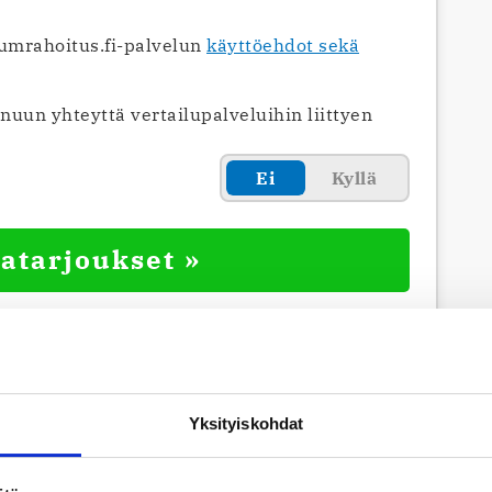
umrahoitus.fi-palvelun
käyttöehdot sekä
uun yhteyttä vertailupalveluihin liittyen
Ei
Kyllä
atarjoukset »
eminen ei sido sinua mihinkään.
ksi, 120 maksuerää, todellinen vuosikorko (APR) 7,21
), nimelliskorko 6 %, kulut 3 923 € ja yhteensä 13 923
Yksityiskohdat
emukset automaattisesti varmistaakseen nopeat ja
ontarkistus 3.5.2026).