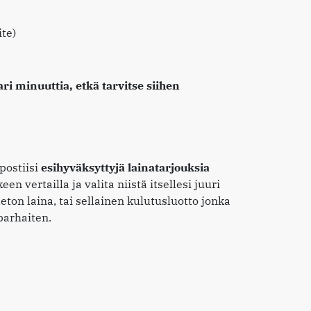
ite)
 minuuttia, etkä tarvitse siihen
postiisi
esihyväksyttyjä lainatarjouksia
en vertailla ja valita niistä itsellesi juuri
eton laina, tai sellainen kulutusluotto jonka
parhaiten.