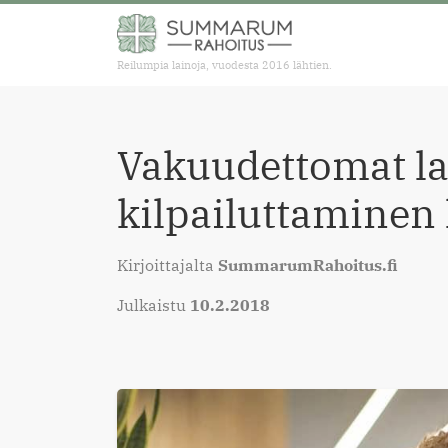
Reilumpia lainoja, vuodesta 2016 lähtien.
Vakuudettomat lai
kilpailuttaminen
Kirjoittajalta
SummarumRahoitus.fi
Julkaistu
10.2.2018