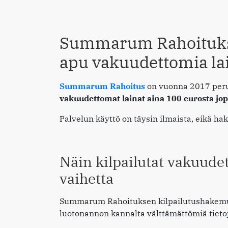
Summarum Rahoitukse
apu vakuudettomia lain
Summarum Rahoitus
on vuonna 2017 perus
vakuudettomat lainat aina 100 eurosta jop
Palvelun käyttö on täysin ilmaista, eikä h
Näin kilpailutat vakuude
vaihetta
Summarum Rahoituksen kilpailutushakemu
luotonannon kannalta välttämättömiä tieto