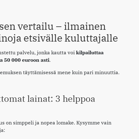
n vertailu – ilmainen
oja etsivälle kuluttajalle
tettu palvelu, jonka kautta voi
kilpailuttaa
a 50 000 euroon asti
.
akemuksen täyttämisessä mene kuin pari minuuttia.
ttomat lainat: 3 helppoa
s on simppeli ja nopea lomake. Kysymme vain
ja: