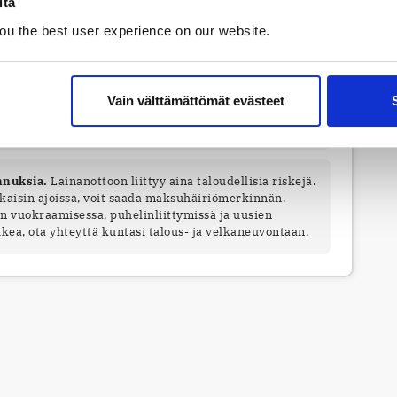
itä
 – 15 vuotta. Nimelliskorko 4,00 – 17,5 %. Todellinen
ou the best user experience on our website.
.2026
lain perusteella vahvistettu viitekorko. 1.1.–
ä perusteella kokonaislainan korko voi olla enintään
Vain välttämättömät evästeet
nnuksia.
Lainanottoon liittyy aina taloudellisia riskejä.
kaisin ajoissa, voit saada maksuhäiriömerkinnän.
n vuokraamisessa, puhelinliittymissä ja uusien
ukea, ota yhteyttä kuntasi talous- ja velkaneuvontaan.