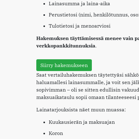
Lainasumma ja laina-aika
Perustietosi (nimi, henkilötunnus, oso
Tulotietosi ja menoarviosi
Hakemuksen täyttämisessä menee vain pari
verkkopankkitunnuksia
.
Siirry hakemukseen
Saat vertailuhakemuksen täytettyäsi sähkö
haluamallesi lainasummalle, ja voit sen jälke
sopivimman – oli se sitten edullisin vakuud
maksuaikataulu sopii omaan tilanteeseesi 
Lainatarjouksista näet muun muassa:
Kuukausierän ja maksuajan
Koron